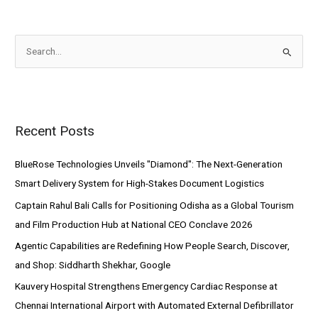
S
e
a
r
Recent Posts
c
h
BlueRose Technologies Unveils "Diamond": The Next-Generation
f
Smart Delivery System for High-Stakes Document Logistics
o
Captain Rahul Bali Calls for Positioning Odisha as a Global Tourism
r
and Film Production Hub at National CEO Conclave 2026
:
Agentic Capabilities are Redefining How People Search, Discover,
and Shop: Siddharth Shekhar, Google
Kauvery Hospital Strengthens Emergency Cardiac Response at
Chennai International Airport with Automated External Defibrillator