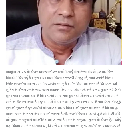
महाकुंभ 2025 के दौरान वायरल होकर चर्चा में आईं मोनालिसा भोसले एक बार फिर
विवादों में घिर गई हैं। इस बार मामला फिल्म इंडस्ट्री से जुड़ा है, जहां उन्होंने फिल्म
निर्देशक सनोज मिश्रा पर गंभीर आरोप लगाए हैं। मोनालिसा का कहना है कि फिल्म की
शूटिंग के दौरान उनके साथ गलत व्यवहार किया गया और उन्हें कई बार अनुचित तरीके से
छुआ गया। उनका दावा है कि वह लंबे समय तक चुप रहीं, लेकिन अब उन्होंने सच सामने
लाने का फैसला किया है। इस मामले में अब नया मोड़ उस वक्त आया है जब फिल्म से जुड़े
एक को-एक्टर ने इन आरोपों को साजिश करार दिया। को-एक्टर का कहना है कि यह पूरा
मामला प्लान के तहत किया गया हो सकता है और इससे फिल्म व उससे जुड़े लोगों की छवि
को नुकसान पहुंचाने की कोशिश की जा रही है। उनके अनुसार, शूटिंग के दौरान ऐसा कोई
बड़ा विवाद सामने नहीं आया था, जिससे अब अचानक लगाए गए आरोपों पर सवाल उठ रहे