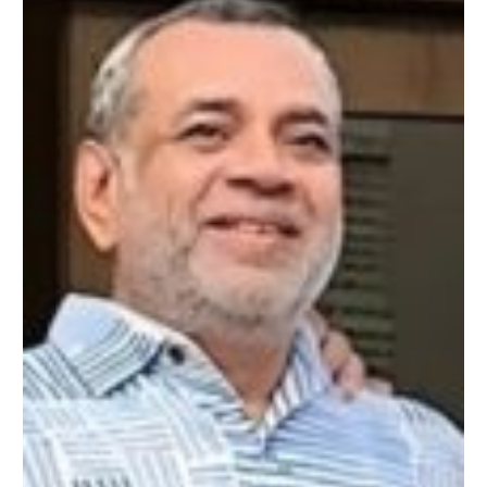
कुछ
इस
तरह
वेब
सीरीज
के
कंटेंट
पर
साधा
निशाना