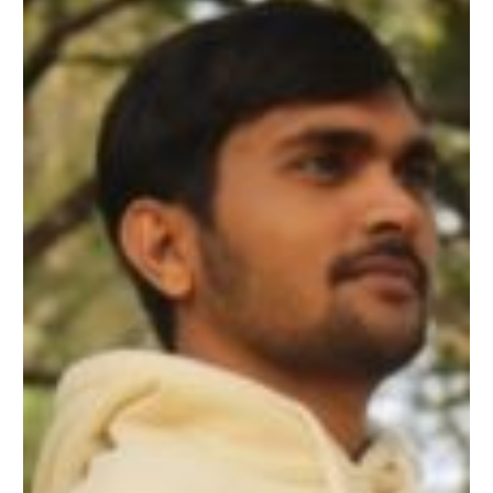
दुनिया
में
धमाल
मचाएंगे
ये
स्टार्स,
समीर
कुमार
वर्मा-
अविनाश
मिश्रा
की
जोड़ी
करेगी
कमाल