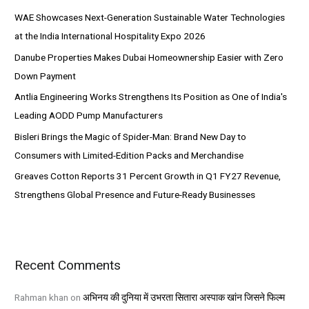
h
WAE Showcases Next-Generation Sustainable Water Technologies
f
at the India International Hospitality Expo 2026
o
Danube Properties Makes Dubai Homeownership Easier with Zero
r
Down Payment
:
Antlia Engineering Works Strengthens Its Position as One of India's
Leading AODD Pump Manufacturers
Bisleri Brings the Magic of Spider-Man: Brand New Day to
Consumers with Limited-Edition Packs and Merchandise
Greaves Cotton Reports 31 Percent Growth in Q1 FY27 Revenue,
Strengthens Global Presence and Future-Ready Businesses
Recent Comments
Rahman khan
on
अभिनय की दुनिया में उभरता सितारा अस्पाक खांन जिसने फिल्म