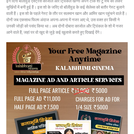
इन दिनों बॉलीवुड एक्ट्रेस काजोल और ट्विंकल खन्ना अपने टॉक शो टू मच को लेकर
सुर्खियों में बनी हुई हैं। इस शो के जरिए वो बॉलीवुड के कई सेलेब्स को बतौर गेस्ट बुलाने
वाली हैं। इस शो के पहले गेस्ट के तौर पर सलमान खान और आमिर खान पहुंचने वाले हैं।
दोनों जब एकसाथ फिल्म अंदाज अपना-अपना में नजर आए थे, उस वक्त हर किसी ने
उनकी जोड़ी को पसंद किया था। अब दोनों दोबारा काजोल और ट्विंकल के शो में नजर
आने वाले हैं, जहां पर वो खुद से जुड़े कई खुलासे करते हुए दिखाई देंगे।