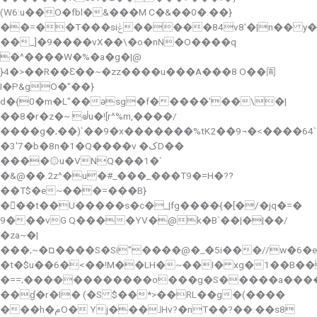
(W6:u��O�fbl�&���M C�&��0�.��}
��=��T���siݟ�����84v8'�|n�� y�/
��_]�9����vX��\�o�nN�O����q
�^����W�%�a�g�|@
}4�>��R��Ɛ��~�zz����u���A���8 O��訚
I�P&gO�"��}
d�{0�m�L"��əsg�f�����'��\�|
��8�r�z�~ ᣫu�![r^%m,����/
����g�;��)`��9�x�������%tK2��9¬�<����64`
�3'7�b�8n�1�Q����v �کD��
����۞u�VNQ���1�`
�&@��.2z^�u�#_���_���T9�=H�??
��T$�e~�￸��=���B}
���t��U�����s�c�_|fg����{�[�/�jq�=�
9���vG Q����YV�@k�B`��|�|��/
�za~�|
���;~�ם����S�Si"����@�_�5i���//w�6�ew���)�������b�n�4\��?
�t�$u��6�<��!M��LН�~��I� xg�1��B
�==;������������o���g�S�����a��
��ɠ�r�I� (�S $��*>��RL��g�(����
���h�مO� Yj���˩Hv?�nT��?��.��s8