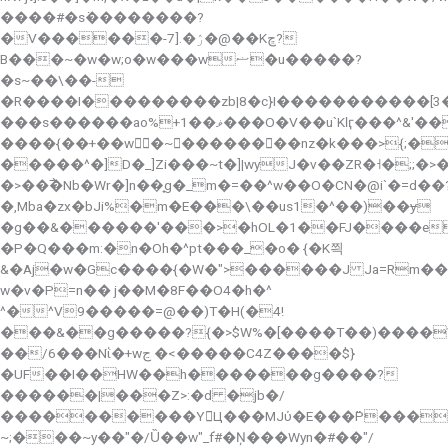
����#�s߭��������?
�V������-7].�ۯ�@��Kڇ?
Β���~�w�w;o�w���wޟ�u�����?
�s~��\��-
�R����I���������zb|8�c}I�����������[ײ>8!9�������3
���s������ao%+1��ޥ���O�V��u`KƖӷ���^&'���ݭ�ێ��ȟ��%=ǐڗ
����{��+��w�~��������nz�k���>{;�
�����^�]D�_]Zi���~t�]|wyJ�v��ZR�˧�;;�>�
�>��߯�Nb�Wr�]n��̟g�_m�=��^w��O�CN�@i`�=d��
�,Mba�zx�bJi%�m�E���\��us1�^��)��ɏ
�g��&������'���>�hOL�1��FJ����e
�P�Q���m:�n�Oh�^pt���_�o� {�K쯱
&�Aj�w�Gc����{�W�">������J Ja=Rm��
w�v�P=n�� j��M�8F��O4�h�^
^�^V9�����=@��)T�H(�4!
���&��g�����?{�>$W%�[����T��)����
��/6���Nΐ�+wڃ �<�����C4Z����$}
�UF��I��HW��h�������
g����?
������|���Z>:�d �jb�/
����������YЦ���МJύ�E���߳P���
~;���~y��"�/Ȕ��w"_f֫#�Ņ���Wyn�#��"/