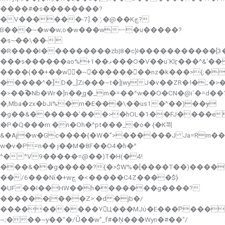
����#�s߭��������?
�V������-7].�ۯ�@��Kڇ?
Β���~�w�w;o�w���wޟ�u�����?
�s~��\��-
�R����I���������zb|8�c}I�����������[ײ>8!9�������3
���s������ao%+1��ޥ���O�V��u`KƖӷ���^&'���ݭ�ێ��ȟ��%=ǐڗ
����{��+��w�~��������nz�k���>{;�
�����^�]D�_]Zi���~t�]|wyJ�v��ZR�˧�;;�>�
�>��߯�Nb�Wr�]n��̟g�_m�=��^w��O�CN�@i`�=d��
�,Mba�zx�bJi%�m�E���\��us1�^��)��ɏ
�g��&������'���>�hOL�1��FJ����e
�P�Q���m:�n�Oh�^pt���_�o� {�K쯱
&�Aj�w�Gc����{�W�">������J Ja=Rm��
w�v�P=n�� j��M�8F��O4�h�^
^�^V9�����=@��)T�H(�4!
���&��g�����?{�>$W%�[����T��)����
��/6���Nΐ�+wڃ �<�����C4Z����$}
�UF��I��HW��h�������
g����?
������|���Z>:�d �jb�/
����������YЦ���МJύ�E���߳P���
~;���~y��"�/Ȕ��w"_f֫#�Ņ���Wyn�#��"/