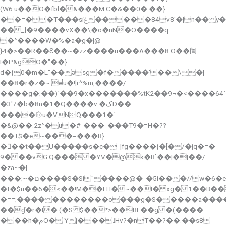
(W6:u��O�fbl�&���M C�&��0�.��}
��=��T���siݟ�����84v8'�|n�� y�/
��_]�9����vX��\�o�nN�O����q
�^����W�%�a�g�|@
}4�>��R��Ɛ��~�zz����u���A���8 O��訚
I�P&gO�"��}
d�{0�m�L"��əsg�f�����'��\�|
��8�r�z�~ ᣫu�![r^%m,����/
����g�;��)`��9�x�������%tK2��9¬�<����64`
�3'7�b�8n�1�Q����v �کD��
����۞u�VNQ���1�`
�&@��.2z^�u�#_���_���T9�=H�??
��T$�e~�￸��=���B}
���t��U�����s�c�_|fg����{�[�/�jq�=�
9���vG Q����YV�@k�B`��|�|��/
�za~�|
���;~�ם����S�Si"����@�_�5i���//w�6�ew���)�������b�n�4\��?
�t�$u��6�<��!M��LН�~��I� xg�1��B
�==;������������o���g�S�����a��
��ɠ�r�I� (�S $��*>��RL��g�(����
���h�مO� Yj���˩Hv?�nT��?��.��s8