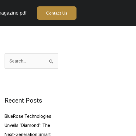
agazine pdf
Contact Us
S
e
a
r
c
Recent Posts
h
BlueRose Technologies
f
Unveils "Diamond": The
o
Next-Generation Smart
r