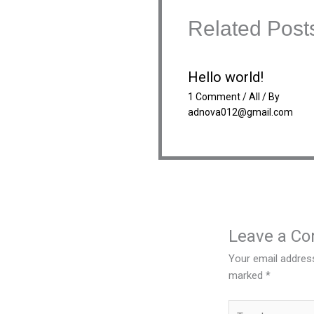
Related Post
Hello world!
1 Comment
/
All
/ By
adnova012@gmail.com
Leave a C
Your email address
marked
*
Type