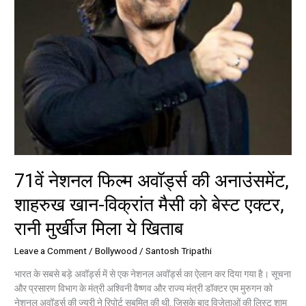
मैसी
को
बेस्ट
एक्टर,
रानी
मुर्खीज
मिला
ये
खिताब
71वें नेशनल फिल्म अवॉर्ड्स की अनाउंसमेंट,
शाहरुख खान-विक्रांत मैसी को बेस्ट एक्टर,
रानी मुर्खीज मिला ये खिताब
Leave a Comment
/
Bollywood
/
Santosh Tripathi
भारत के सबसे बड़े अवॉर्ड्स में से एक नेशनल अवॉर्ड्स का ऐलान कर दिया गया है। सूचना
और प्रसारण विभाग के मंत्री अश्विनी वैष्णव और राज्य मंत्री डॉक्टर एम मुरुगन को
नेशनल अवॉर्ड्स की ज्यूरी ने रिपोर्ट सबमित की थी, जिसके बाद विजेताओं की लिस्ट शाम