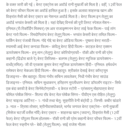
के वक्त जारी की गई। बेस्ट एक्ट्रेस का अवॉर्ड रानी मुखर्जी को मिला है। वहीं, 12वीं फेल
को बेस्ट फीचर फिल्म का अवॉर्ड हासिल हुआ है। इसके अलावा शाहरुख खान और
विक्रांत मैसी को बेस्ट एक्टर का नेशनल अवॉर्ड मिला है। बेस्ट फिल्म इन तेलुगु का
अवॉर्ड भगवंत केसरी को मिला है। यहां देखिए विनर्स की पूरी लिस्ट स्पेशल मेंशन–
एनिमल (री-रिकॉर्डिंग मिक्चर) एम आर राजाकृष्णनन बेस्ट ताई फेक फिल्म– पाई तांग
बेस्ट गारो फिल्म– रिमदोगितांगा बेस्ट तेलुगु फिल्म– भगवंत केसरी बेस्ट तमिल फिल्म–
पार्किंग बेस्ट पंजाबी फिल्म- गोद्दे गोद्दे चा बेस्ट ओडिया फिल्म– पुष्करा बेस्ट मराठी–
श्यामची आई बेस्ट कनाडा फिल्म– कंदिलू बेस्ट हिंदी फिल्म– कटहल बेस्ट एक्शन
डायरेक्शन फिल्म– हनु-मान (तेलुगु) बेस्ट कोरियोग्राफी– रॉकी और रानी की प्रेम
कहानी (ढिंढोरा बाजे रे) बेस्ट लिरिक्स– बलगम (तेलुगु) बेस्ट म्यूजिक डायरेक्शन–
वाथी(तमिल)- जी वी प्रकाश कुमार बेस्ट म्यूजिक डायरेक्शन हिंदी– एनिमल- हर्षवर्धन
रामेश्वर बेस्ट मेकअप हिंदी फिल्म– सैम बहादुर- श्रीकांत देसाई बेस्ट कॉस्ट्यूम
डिजाइनर– सैम बहादुर- दिव्या गंभीर-सचिन लावलेकर, निधी गंभीर बेस्ट साउंड
डिजाइनर– एनिमल- सचिन सुधाकरन, हरिहरण मुरलीधरण बेस्ट डॉयलॉग राइटर– सिर्फ
एक बंदा काफी है बेस्ट सिनेमेटोग्राफी– द केरल स्टोरी – प्रंसतानु मोहापात्रा बेस्ट
फीमेल प्लेबैक सिंगर– शिल्पा रॉव बेस्ट मेल प्लेबैक सिंगर– पीवीएन एस रोहित (तेलुगु)
बेस्ट चाइल्ड आर्टिस्ट– 1- गांधी तथा चेतु- सुक्रीति वेनी बंद्रेदी 2- जिप्सी- कबीर खंडारे
3- नाल – त्रिशा तोसार, श्रीनीवासपोकाले, भार्गव जगपत बेस्ट एक्ट्रेस– रानी मुखर्जी
(मिसेज चटर्जी वर्सेस नॉर्वे) बेस्ट एक्टर – शाहरुख खान (जवान), विक्रांत मैसी (12वीं
फेल) बेस्ट पॉपुलर फिल्म होलसम– रॉकी रानी की प्रेम कहानी बेस्ट फीचर फिल्म– 12वीं
फेल बेस्ट स्क्रीन प्ले– बेबी (तेलुगु फिल्म)- साई राजेश नीलम