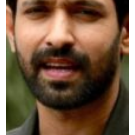
देते
थे
एक
आदमी
की
सैलरी
जितना
पैसा