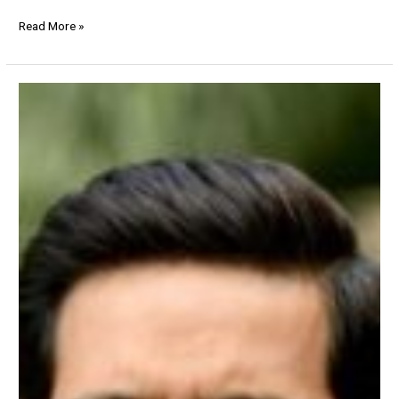
Read More »
बॉलीवुड
में
काम
पाने
के
लिए
विक्रांत
मैसी
ने
की
थी
हद
पार,
कपड़ों
पर
खर्च
कर