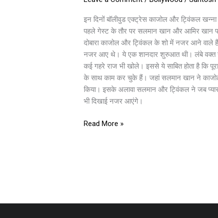
शो
टू
इन दिनों बॉलीवुड एक्ट्रेस काजोल और ट्विंकल खन्ना अप
मच
पहले गेस्ट के तौर पर सलमान खान और आमिर खान पहु
में
दोबारा काजोल और ट्विंकल के शो में नजर आने वाले है
नजर
नजर आए थे। ये एक शानदार शुरुआत थी। लंबे वक्त से दो
आएंगे
कई गहरे राज भी खोले। इससे ये साबित होता है कि पू
सलमान-
के साथ काम कर चुके हैं। जहां सलमान खान ने काजोल
आमिर
किया। इसके अलावा सलमान और ट्विंकल ने जब प्यार क
खान,
भी दिखाई नजर आएंगे।
खोलेंगे
कई
Read More »
गहरे
राज