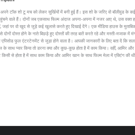
ने टॉक शो टू मच को लेकर सुर्खियों में बनी हुई हैं। इस शो के जरिए वो बॉलीवुड के कई स
ंचने वाले हैं। दोनों जब एकसाथ फिल्म अंदाज अपना-अपना में नजर आए थे, उस वक्त ह
ं, जहां पर वो खुद से जुड़े कई खुलासे करते हुए दिखाई देंगे। एक मीडिया हाउस के मु
नों दोस्त होने के नाते बिछड़े हुए दोस्तों की तरह बातें करते रहे और मस्ती-मजाक में 
रा एपिसोड फुल एंटरटेनमेंट से जुड़ा होने वाला है। आपकी जानकारी के लिए बता दें क
 के साथ प्यार किया तो डरना क्या और कुछ-कुछ होता है में काम किया। वहीं, आमिर औ
िसी से होता है में साथ काम किया और आमिर खान के साथ फिल्म मेला में एक्टिंग की थ