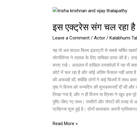
इस
एक्ट्रेस
इस एक्ट्रेस संग चल रहा 
संग
चल
Leave a Comment
/
Actor
/
Kalabhumi Tal
रहा
है
यह तो अब साउथ फिल्म इंडस्ट्री से सबसे चर्चित खबरों 
थलापति
सोर्नालिंगम ने तलाक के लिए याचिका दायर की है। उन्हों
विजय
बनाए रखे। अदालत में दाखिल दस्तावेज़ों में यह भी 
का
कोर्ट में चल रहा है और कोई अंतिम फैसला नहीं आया 
अफेयर,
की अफवाहें थीं, क्योंकि दोनों ने कई फिल्मों में साथ
इंटरनेट
तृषा ने विजय को जन्मदिन की शुभकामनाएँ दीं थीं और दो
पर
लिखा गया है, और न ही विजय या त्रिशा ने खुद इस पू
मिला
पुष्टि-किए गए तथ्य। तस्वीरों और पोस्टों की वजह से 
सबूत
प्रक्रिया शुरू हुई है। दोनों कलाकार अपनी प्रोफेशन
Read More »