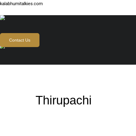
Skip
kalabhumitalkies.com
to
content
Contact Us
Thirupachi