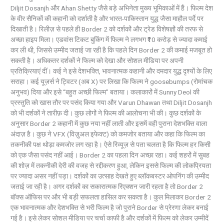
Diljit Dosanjh और Ahan Shetty जैसे बड़े अभिनेता मुख्य भूमिकाओं में हैं। फिल्म देश
के वीर सैनिकों की कहानी को दर्शाती है और भारत-पाकिस्तान युद्ध जैसा माहौल पर्दे पर
दिखाती है। रिलीज़ से पहले ही Border 2 को दर्शकों और ट्रेड विशेषज्ञों की तरफ से
अच्छा हाइप मिला। एडवांस टिकट बुकिंग में फिल्म ने लगभग ₹10 करोड़ से ज्यादा कमाई
कर ली थी, जिससे उम्मीद जताई जा रही है कि पहले दिन Border 2 की कमाई मजबूत हो
सकती है। अधिकतर दर्शकों ने फिल्म को देखा और सोशल मीडिया पर अपनी
प्रतिक्रियाएं दीं। कई ने इसे देशभक्ति, भावनात्मक कहानी और दमदार युद्ध दृश्यों के लिए
सराहा। कई यूज़र्स ने ट्विटर (अब X) पर लिखा कि फिल्म ने goosebumps (रोमांचक
अनुभव) दिया और इसे “बहुत अच्छी फिल्म” बताया। कलाकारों में Sunny Deol की
प्रस्तुति को खास तौर पर पसंद किया गया और Varun Dhawan तथा Diljit Dosanjh
को भी दर्शकों ने तारीफ़ दी। कुछ लोगों ने फिल्म की आलोचना भी की। कुछ दर्शकों के
अनुसार Border 2 कहानी में कुछ नया नहीं लाती और इसमें वही पुराना देशभक्ति वाला
अंदाज़ है। कुछ ने VFX (विज़ुअल इफेक्ट) को कमजोर बताया और कहा कि फिल्म का
तकनीकी पक्ष थोड़ा कमजोर लग रहा है। ऐसे रिव्यूज़ से पता चलता है कि फिल्म हर किसी
को एक जैसा पसंद नहीं आई। Border 2 का पहला दिन अच्छा रहा। कई शहरों में सुबह
की शोज़ में तकनीकी देरी की वजह से रद्दीकरण हुआ, लेकिन इससे फिल्म की लोकप्रियता
पर ज्यादा असर नहीं पड़ा। दर्शकों का उत्साह देखते हुए ब्लॉकबस्टर ओपनिंग की उम्मीद
जताई जा रही है। अगर दर्शकों का सकारात्मक रिएक्शन जारी रहता है तो Border 2
बॉक्स ऑफिस पर और भी बड़ी सफलता हासिल कर सकता है। कुल मिलाकर Border 2
एक भावनात्मक और देशभक्ति से भरी फिल्म है जो पुराने Border से प्रेरणा लेकर बनाई
गई है। इसे लेकर सोशल मीडिया पर चर्चा काफी है और दर्शकों में फिल्म को लेकर उम्मीदें