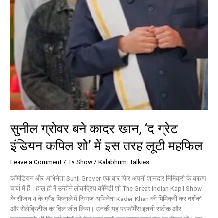
शो’
में
इस
तरह
लूटी
महफिल
सुनील ग्रोवर बने कादर खान, ‘द ग्रेट
इंडियन कपिल शो’ में इस तरह लूटी महफिल
Leave a Comment
/
Tv Show
/
Kalabhumi Talkies
कॉमेडियन और अभिनेता Sunil Grover एक बार फिर अपनी शानदार मिमिक्री के कारण
चर्चा में हैं। हाल ही में उन्होंने लोकप्रिय कॉमेडी शो The Great Indian Kapil Show
के सीजन 4 के ग्रैंड फिनाले में दिग्गज अभिनेता Kader Khan की मिमिक्री कर दर्शकों
और सेलेब्रिटीज का दिल जीत लिया। उनकी यह परफॉर्मेंस इतनी सटीक और