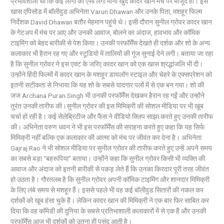
प्रभावशाली थी कि कई लोगों को ऐसा लगा मानो खुद कादर खान मंच पर मौजूद हों। इस
खास एपिसोड में बॉलीवुड अभिनेता Varun Dhawan और उनके पिता, मशहूर फिल्म
निर्देशक David Dhawan बतौर मेहमान पहुंचे थे। इसी दौरान सुनील ग्रोवर कादर खान
के गेटअप में मंच पर आए और उनकी आवाज, बोलने का अंदाज, हावभाव और कॉमिक
टाइमिंग को बेहद बारीकी से पेश किया। उनकी परफॉर्मेंस देखते ही दर्शक और शो के अन्य
कलाकार भी हैरान रह गए और स्टूडियो में तालियों की गूंज सुनाई देने लगी। बताया जा रहा
है कि सुनील ग्रोवर ने इस एक्ट के जरिए कादर खान को एक खास श्रद्धांजलि भी दी।
उन्होंने हिंदी फिल्मों में कादर खान के मशहूर डायलॉग स्टाइल और चेहरे के एक्सप्रेशन को
इतनी सटीकता से निभाया कि यह शो के सबसे यादगार पलों में से एक बन गया। शो की
जज Archana Puran Singh भी उनकी परफॉर्मेंस देखकर हैरान रह गईं और उन्होंने
तुरंत उनकी तारीफ की।सुनील ग्रोवर की इस मिमिक्री की सोशल मीडिया पर भी खूब
चर्चा हो रही है। कई सेलेब्रिटीज और फैंस ने वीडियो क्लिप साझा करते हुए उनकी तारीफ
की। अभिनेता वरुण धवन ने भी इस परफॉर्मेंस की सराहना करते हुए कहा कि यह सिर्फ
मिमिक्री नहीं बल्कि एक कलाकार की आत्मा को मंच पर जीवंत कर देना है। अभिनेता
Gajraj Rao ने भी सोशल मीडिया पर सुनील ग्रोवर की तारीफ करते हुए उन्हें अपने समय
का सबसे बड़ा “बहरूपिया” बताया। उन्होंने कहा कि सुनील ग्रोवर किसी भी व्यक्ति की
आवाज और अंदाज को इतनी बारीकी से पकड़ लेते हैं कि उनका किरदार पूरी तरह जीवंत
हो उठता है। गौरतलब है कि सुनील ग्रोवर अपनी कॉमिक टाइमिंग और शानदार मिमिक्री
के लिए लंबे समय से मशहूर हैं। इससे पहले भी वह कई बॉलीवुड सितारों की नकल कर
दर्शकों को खूब हंसा चुके हैं। लेकिन कादर खान की मिमिक्री ने एक बार फिर साबित कर
दिया कि वह कॉमेडी की दुनिया के सबसे प्रतिभाशाली कलाकारों में से एक हैं और उनकी
परफॉर्मेंस आज भी दर्शकों को उतना ही पसंद आती है।