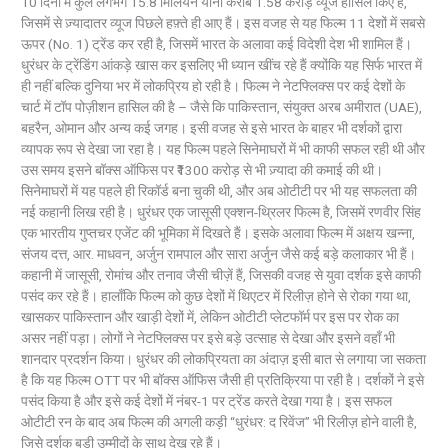
10 दिनों में कुल लगभग 15.8 मिलियन यानी करीब 1.58 करोड़ व्यूज हासिल किए हैं,
जिसमें से ज़्यादातर व्यूज पिछले हफ़्ते ही आए हैं। इस वजह से यह फिल्म 11 देशों में सबसे
ऊपर (No. 1) ट्रेंड कर रही है, जिसमें भारत के अलावा कई विदेशी देश भी शामिल हैं।
धुरंधर के ट्रेंडिंग आंकड़े खास कर इसलिए भी ध्यान खींच रहे हैं क्योंकि यह सिर्फ भारत में
ही नहीं बल्कि दुनिया भर में लोकप्रिय हो रही है। फिल्म ने नेटफ्लिक्स पर कई देशों के
चार्ट में टॉप पोज़ीशन हासिल की है – जैसे कि पाकिस्तान, संयुक्त अरब अमीरात (UAE),
बहरैन, ओमान और अन्य कई जगह। इसी वजह से इसे भारत के बाहर भी दर्शकों द्वारा
व्यापक रूप से देखा जा रहा है। यह फिल्म पहले सिनेमाघरों में भी काफी सफल रही थी और
उस समय इसने बॉक्स ऑफिस पर ₹1300 करोड़ से भी ज़्यादा की कमाई की थी।
सिनेमाघरों में यह पहले ही रिकॉर्ड बना चुकी थी, और अब ओटीटी पर भी यह सफलता की
नई कहानी लिख रही है। धुरंधर एक जासूसी एक्शन-थ्रिलर फिल्म है, जिसमें रणवीर सिंह
एक भारतीय गुप्तचर एजेंट की भूमिका में दिखते हैं। इसके अलावा फिल्म में अक्षय खन्ना,
संजय दत्त, आर. माधवन, अर्जुन रामपाल और सारा अर्जुन जैसे कई बड़े कलाकार भी हैं।
कहानी में जासूसी, रोमांच और तनाव जैसी चीज़ें हैं, जिसकी वजह से युवा दर्शक इसे काफी
पसंद कर रहे हैं। हालाँकि फिल्म को कुछ देशों में थिएटर में रिलीज़ होने से रोका गया था,
खासकर पाकिस्तान और खाड़ी देशों में, लेकिन ओटीटी प्लेटफॉर्म पर इस पर रोक का
असर नहीं पड़ा। लोगों ने नेटफ्लिक्स पर इसे बड़े उत्साह से देखा और इसने वहाँ भी
शानदार प्रदर्शन किया। धुरंधर की लोकप्रियता का अंदाज़ इसी बात से लगाया जा सकता
है कि यह फिल्म OTT पर भी बॉक्स ऑफिस जैसी ही प्रतिक्रिया पा रही है। दर्शकों ने इसे
पसंद किया है और इसे कई देशों में नंबर-1 पर ट्रेंड करते देखा गया है। इस सफल
ओटीटी रन के बाद अब फिल्म की अगली कड़ी “धुरंधर: द रिवेंज” भी रिलीज़ होने वाली है,
जिसे दर्शक बड़ी उम्मीदों के साथ देख रहे हैं।