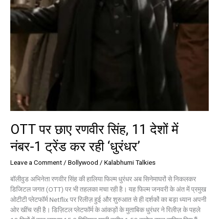
ट्रेंड
कर
रही
‘धुरंधर’
OTT पर छाए रणवीर सिंह, 11 देशों में
नंबर-1 ट्रेंड कर रही ‘धुरंधर’
Leave a Comment
/
Bollywood
/
Kalabhumi Talkies
बॉलीवुड अभिनेता रणवीर सिंह की हालिया फिल्म धुरंधर अब सिनेमाघरों से निकलकर
डिजिटल जगत (OTT) पर भी तहलका मचा रही है। यह फिल्म जनवरी के अंत में प्रमुख
ओटीटी प्लेटफॉर्म Netflix पर रिलीज़ हुई और शुरुआत से ही दर्शकों का बड़ा ध्यान अपनी
ओर खींच रही है। डिज़िटल प्लेटफॉर्म के आंकड़ों के मुताबिक धुरंधर ने रिलीज़ के पहले