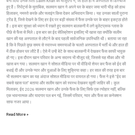
बना दिया उनके पिता Salim Khan की मौजूदगी ने, जो हाल ही में अस्पताल से डिस्चार्ज
हुए हैं। रिपोर्ट्स के मुताबिक, सलमान खान ने अपने घर के बाहर जमा भारी भीड़ को हाथ
हिलाकर, नमस्ते करके और फ्लाइंग किस देकर अभिवादन किया। यह उनका सालों पुराना
ट्रेंड है, जिसे देखने के लिए हर ईद पर बड़ी संख्या में फैंस उनके घर के बाहर इकट्ठा होते
हैं। इस बार सुरक्षा को ध्यान में रखते हुए सलमान बालकनी में लगे बुलेटप्रूफ ग्लास के
पीछे से फैंस से मिले। इस बार का ईद सेलिब्रेशन इसलिए भी खास रहा क्योंकि सलीम
खान की यह अस्पताल से लौटने के बाद पहली सार्वजनिक उपस्थिति थी। बताया जा रहा
है कि वे पिछले कुछ समय से स्वास्थ्य समस्याओं के चलते अस्पताल में भर्ती थे और हाल ही
में ठीक होकर घर लौटे हैं। ऐसे में उन्हें बेटे के साथ बालकनी में देखकर फैंस काफी भावुक
हो गए। इस दौरान खान परिवार के अन्य सदस्य भी मौजूद रहे, जिससे यह मौका और भी
खास बन गया। सलमान खान ने सोशल मीडिया पर भी वीडियो शेयर कर फैंस को ईद की
बधाई दी और उनके प्यार और दुआओं के लिए शुक्रिया कहा। हर साल की तरह इस बार
भी सलमान खान का यह अंदाज सोशल मीडिया पर वायरल हो गया। फैंस ने इसे “ईद का
सबसे खास पल” बताया और सलीम खान को स्वस्थ देखकर खुशी जाहिर की। कुल
मिलाकर, ईद 2026 सलमान खान और उनके फैंस के लिए सिर्फ एक त्योहार नहीं, बल्कि
एक भावनात्मक और यादगार पल बन गई, जिसमें परिवार, प्यार और फैंस का कनेक्शन
साफ नजर आया।
Read More »