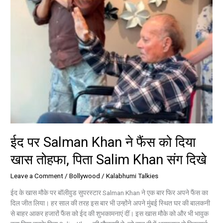
खास
तोहफा,
पिता
Salim
Khan
संग
दिखे
ईद पर Salman Khan ने फैंस को दिया
खास तोहफा, पिता Salim Khan संग दिखे
Leave a Comment
/
Bollywood
/
Kalabhumi Talkies
ईद के खास मौके पर बॉलीवुड सुपरस्टार Salman Khan ने एक बार फिर अपने फैंस का
दिल जीत लिया। हर साल की तरह इस बार भी उन्होंने अपने मुंबई स्थित घर की बालकनी
से बाहर आकर हजारों फैंस को ईद की शुभकामनाएं दीं। इस खास मौके को और भी भावुक