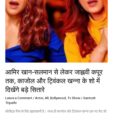
काजोल
और
ट्विंकल
खन्ना
के
शो
में
दिखेंगे
बड़े
सितारे
आमिर खान-सलमान से लेकर जाह्नवी कपूर
तक, काजोल और ट्विंकल खन्ना के शो में
दिखेंगे बड़े सितारे
Leave a Comment
/
Actor
,
All
,
Bollywood
,
Tv Show
/
Santosh
Tripathi
बॉलीवुड फैंस के लिए खुशखबरी है। जल्द ही काजोल और ट्विंकल खन्ना एक नए चैट शो