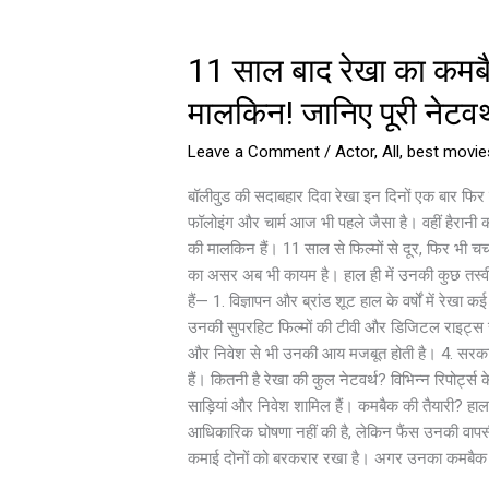
11
11 साल बाद रेखा का कमबैक
साल
बाद
मालकिन! जानिए पूरी नेटवर्
रेखा
का
Leave a Comment
/
Actor
,
All
,
best movie
कमबैक?
बिना
बॉलीवुड की सदाबहार दिवा रेखा इन दिनों एक बार फिर 
फिल्मों
फॉलोइंग और चार्म आज भी पहले जैसा है। वहीं हैरानी की
के
की मालकिन हैं। 11 साल से फिल्मों से दूर, फिर भी चर्
भी
का असर अब भी कायम है। हाल ही में उनकी कुछ तस्वीरे
कर
हैं— 1. विज्ञापन और ब्रांड शूट हाल के वर्षों में रेख
रहीं
उनकी सुपरहिट फिल्मों की टीवी और डिजिटल राइट्स से 
तगड़ी
और निवेश से भी उनकी आय मजबूत होती है। 4. सरकारी
कमाई,
हैं। कितनी है रेखा की कुल नेटवर्थ? विभिन्न रिपोर्ट
300
साड़ियां और निवेश शामिल हैं। कमबैक की तैयारी? हाल 
करोड़
आधिकारिक घोषणा नहीं की है, लेकिन फैंस उनकी वापसी 
की
कमाई दोनों को बरकरार रखा है। अगर उनका कमबैक होत
हैं