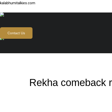
Skip
kalabhumitalkies.com
to
content
Contact Us
Rekha comeback 