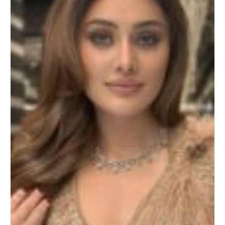
पराग
त्यागी,
शेयर
किया
इमोशनल
पोस्ट