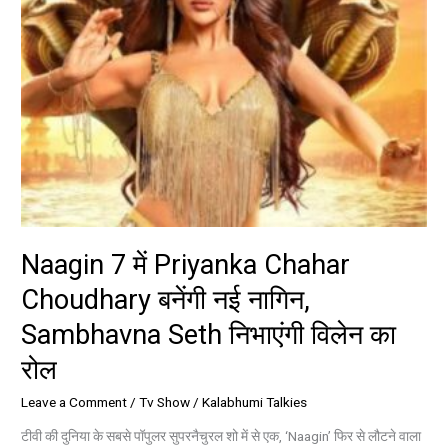
Sambhavna
Seth
निभाएंगी
विलेन
का
रोल
Naagin 7 में Priyanka Chahar
Choudhary बनेंगी नई नागिन,
Sambhavna Seth निभाएंगी विलेन का
रोल
Leave a Comment
/
Tv Show
/
Kalabhumi Talkies
टीवी की दुनिया के सबसे पॉपुलर सुपरनैचुरल शो में से एक, ‘Naagin’ फिर से लौटने वाला