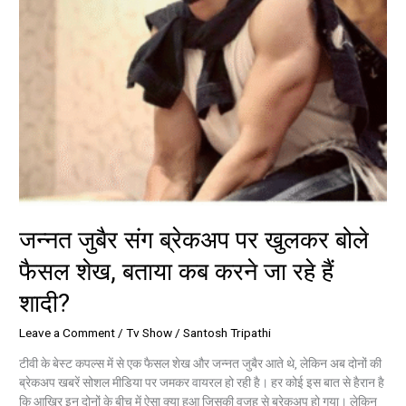
बताया
कब
करने
जा
रहे
हैं
शादी?
जन्नत जुबैर संग ब्रेकअप पर खुलकर बोले
फैसल शेख, बताया कब करने जा रहे हैं
शादी?
Leave a Comment
/
Tv Show
/
Santosh Tripathi
टीवी के बेस्ट कपल्स में से एक फैसल शेख और जन्नत जुबैर आते थे, लेकिन अब दोनों की
ब्रेकअप खबरें सोशल मीडिया पर जमकर वायरल हो रही है। हर कोई इस बात से हैरान है
कि आखिर इन दोनों के बीच में ऐसा क्या हुआ जिसकी वजह से ब्रेकअप हो गया। लेकिन