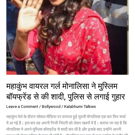
की
शादी,
पुलिस
से
लगाई
गुहार
महाकुंभ वायरल गर्ल मोनालिसा ने मुस्लिम
बॉयफ्रेंड से की शादी, पुलिस से लगाई गुहार
Leave a Comment
/
Bollywood
/
Kalabhumi Talkies
महाकुंभ मेले के दौरान सोशल मीडिया पर वायरल हुई युवती मोनालिसा एक बार फिर चर्चा
में आ गई हैं। इस बार वह अपनी निजी जिंदगी को लेकर खबरों में हैं। बताया जा रहा है कि
मोनालिसा ने अपने मुस्लिम बॉयफ्रेंड से शादी कर ली है और इसके बाद उन्होंने अपनी