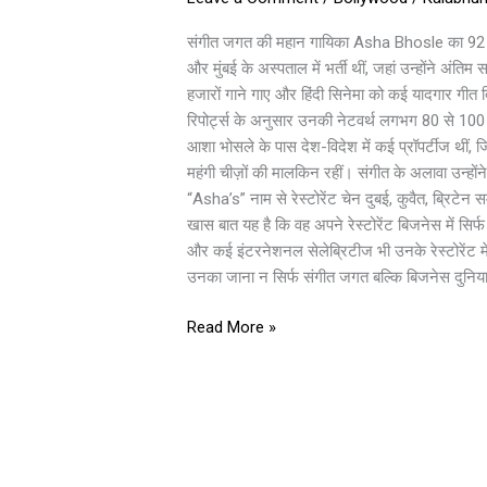
की
उम्र
संगीत जगत की महान गायिका Asha Bhosle का 92 वर्ष
में
और मुंबई के अस्पताल में भर्ती थीं, जहां उन्होंने अ
निधन,
हजारों गाने गाए और हिंदी सिनेमा को कई यादगार गीत 
संगीत
रिपोर्ट्स के अनुसार उनकी नेटवर्थ लगभग 80 से 100 क
जगत
आशा भोसले के पास देश-विदेश में कई प्रॉपर्टीज थीं, ज
में
महंगी चीज़ों की मालकिन रहीं। संगीत के अलावा उन्हों
छाया
“Asha’s” नाम से रेस्टोरेंट चेन दुबई, कुवैत, ब्रिटेन
शोक
खास बात यह है कि वह अपने रेस्टोरेंट बिजनेस में सिर
और कई इंटरनेशनल सेलेब्रिटीज भी उनके रेस्टोरेंट में 
उनका जाना न सिर्फ संगीत जगत बल्कि बिजनेस दुनिया क
Read More »