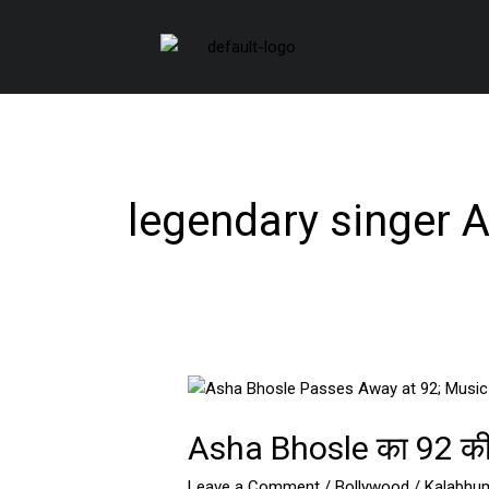
Skip
to
content
legendary singer 
Asha
Bhosle
Asha Bhosle का 92 की उम
का
92
Leave a Comment
/
Bollywood
/
Kalabhum