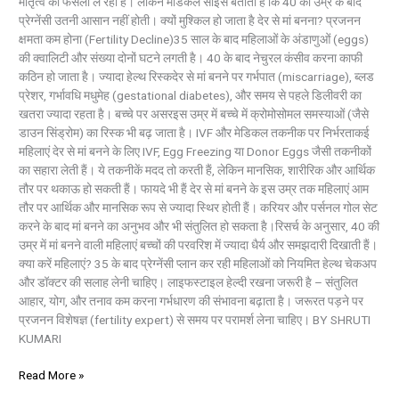
मातृत्व का फैसला ले रही हैं। लेकिन मेडिकल साइंस बताता है कि 40 की उम्र के बाद
प्रेग्नेंसी उतनी आसान नहीं होती। क्यों मुश्किल हो जाता है देर से मां बनना? प्रजनन
क्षमता कम होना (Fertility Decline)35 साल के बाद महिलाओं के अंडाणुओं (eggs)
की क्वालिटी और संख्या दोनों घटने लगती है। 40 के बाद नेचुरल कंसीव करना काफी
कठिन हो जाता है। ज्यादा हेल्थ रिस्कदेर से मां बनने पर गर्भपात (miscarriage), ब्लड
प्रेशर, गर्भावधि मधुमेह (gestational diabetes), और समय से पहले डिलीवरी का
खतरा ज्यादा रहता है। बच्चे पर असरइस उम्र में बच्चे में क्रोमोसोमल समस्याओं (जैसे
डाउन सिंड्रोम) का रिस्क भी बढ़ जाता है। IVF और मेडिकल तकनीक पर निर्भरताकई
महिलाएं देर से मां बनने के लिए IVF, Egg Freezing या Donor Eggs जैसी तकनीकों
का सहारा लेती हैं। ये तकनीकें मदद तो करती हैं, लेकिन मानसिक, शारीरिक और आर्थिक
तौर पर थकाऊ हो सकती हैं। फायदे भी हैं देर से मां बनने के इस उम्र तक महिलाएं आम
तौर पर आर्थिक और मानसिक रूप से ज्यादा स्थिर होती हैं। करियर और पर्सनल गोल सेट
करने के बाद मां बनने का अनुभव और भी संतुलित हो सकता है।रिसर्च के अनुसार, 40 की
उम्र में मां बनने वाली महिलाएं बच्चों की परवरिश में ज्यादा धैर्य और समझदारी दिखाती हैं।
क्या करें महिलाएं? 35 के बाद प्रेग्नेंसी प्लान कर रही महिलाओं को नियमित हेल्थ चेकअप
और डॉक्टर की सलाह लेनी चाहिए। लाइफस्टाइल हेल्दी रखना जरूरी है – संतुलित
आहार, योग, और तनाव कम करना गर्भधारण की संभावना बढ़ाता है। जरूरत पड़ने पर
प्रजनन विशेषज्ञ (fertility expert) से समय पर परामर्श लेना चाहिए। BY SHRUTI
KUMARI
Read More »