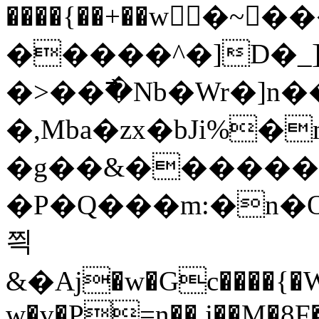
����{��+��w�
�����^�]D�_]Z
�>��߯�Nb�Wr�]n�
�,Mba�zx�bJi%
�g��&������'
�P�Q���m:�n�O
쯱
&�Aj�w�Gc����{�W�
w�v�P=n�� j��M�8F�