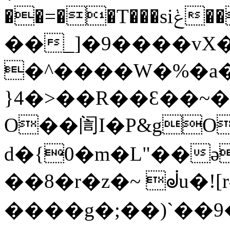
��=��T���siݟ�����84v8'�|n�� y�/
��_]�9����vX
�^����W�%�a�
}4�>��R��Ɛ��~
O��訚I�P&gO
d�{0�m�L"��ə
��8�r�z�~ ᣫu�![r
����g�;��)`��9