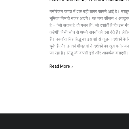
नवजोत
सिंह
मनोरंजन जगत में एक बड़ी खबर सामने आई है। मशहूर रि
सिद्धू
भूमिका निभाते नज़र आएंगे। यह नया सीज़न 4 अक्टू
की
है – “जो अजब है, वो गजब है”, जो दर्शाती है कि इस 
धांसू
कहेगी” जैसी सोच से अपने सपनों को दबा देते हैं। ले
वापसी,
हैं। नवजोत सिंह सिद्धू का इस शो से जुड़ना दर्शकों
4
चुके हैं और उनकी मौजूदगी ने दर्शकों का खूब मनोरंज
अक्टूबर
जा रहा है। सिद्धू की वापसी इसे और आकर्षक बनाएगी।
से
होगा
Read More »
आगाज़