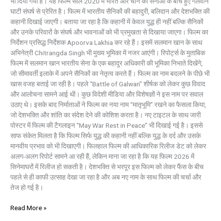
भी दिया गया है। यह फिल्म साल 2020 में भारत और चीन की सेनाओं के बीच हुए गलवान
घाटी संघर्ष से प्रेरित है। फिल्म में भारतीय सैनिकों की बहादुरी, बलिदान और देशभक्ति की
कहानी दिखाई जाएगी। बताया जा रहा है कि कहानी में केवल युद्ध ही नहीं बल्कि सैनिकों
और उनके परिवारों के संघर्ष और भावनाओं को भी प्रमुखता से दिखाया जाएगा। फिल्म का
निर्देशन प्रसिद्ध निर्देशक Apoorva Lakhia कर रहे हैं। इसमें सलमान खान के साथ
अभिनेत्री Chitrangda Singh भी मुख्य भूमिका में नजर आएंगी। रिपोर्ट्स के मुताबिक
फिल्म में सलमान खान भारतीय सेना के एक बहादुर अधिकारी की भूमिका निभाते दिखेंगे,
जो सीमावर्ती इलाके में अपने सैनिकों का नेतृत्व करते हैं। फिल्म का नाम बदलने के पीछे भी
खास वजह बताई जा रही है। पहले “Battle of Galwan” शीर्षक को लेकर कुछ विवाद
और आलोचना सामने आई थी। कुछ विदेशी मीडिया और विशेषज्ञों ने इस नाम पर सवाल
उठाए थे। इसके बाद निर्माताओं ने फिल्म का नया नाम “मातृभूमि” रखने का फैसला किया,
जो देशभक्ति और शांति का संदेश देने की कोशिश करता है। नए टाइटल के साथ जारी
पोस्टर में फिल्म की टैगलाइन “May War Rest in Peace” भी दिखाई गई है। इससे
साफ संकेत मिलता है कि फिल्म सिर्फ युद्ध की कहानी नहीं बल्कि युद्ध के दर्द और उसके
मानवीय प्रभाव को भी दिखाएगी। फिलहाल फिल्म की आधिकारिक रिलीज डेट को लेकर
अलग-अलग रिपोर्ट सामने आ रही हैं, लेकिन माना जा रहा है कि यह फिल्म 2026 में
सिनेमाघरों में रिलीज हो सकती है। देशभक्ति से भरपूर इस फिल्म को लेकर फैंस के बीच
पहले से ही काफी उत्साह देखा जा रहा है और अब नए नाम के साथ फिल्म की चर्चा और
तेज हो गई है।
Read More »