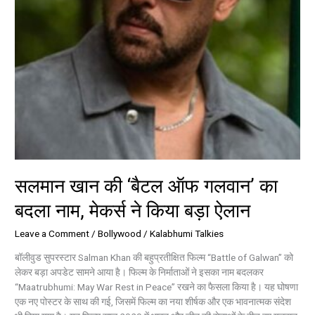
मेकर्स
ने
किया
बड़ा
ऐलान
सलमान खान की ‘बैटल ऑफ गलवान’ का
बदला नाम, मेकर्स ने किया बड़ा ऐलान
Leave a Comment
/
Bollywood
/
Kalabhumi Talkies
बॉलीवुड सुपरस्टार Salman Khan की बहुप्रतीक्षित फिल्म “Battle of Galwan” को
लेकर बड़ा अपडेट सामने आया है। फिल्म के निर्माताओं ने इसका नाम बदलकर
“Maatrubhumi: May War Rest in Peace” रखने का फैसला किया है। यह घोषणा
एक नए पोस्टर के साथ की गई, जिसमें फिल्म का नया शीर्षक और एक भावनात्मक संदेश