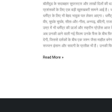
पहले
बॉलीवुड के सदाबहार सुपरस्टार और लाखों दिलों की धड
धमाका
प्रशंसकों के लिए एक बड़ी खुशखबरी सामने आई है। धर्
धर्मेंद्र
धर्मेंद्र के लिए भी बेहद भावुक पल लेकर आएगा। धर्मेंद्र
की
वीर, चुपके चुपके, सीता-और-गीता, अनपढ़, बंदिनी, रा
नई
उम्र में भी धर्मेंद्र की ऊर्जा और स्क्रीन प्रेज़ेंस
बड़ी
अब उनकी आने वाली नई फिल्म उनके फैंस के बीच फिर स
फिल्म
देगी, जिससे दर्शकों के बीच एक जश्न जैसा माहौल बने
रिलीज
सज्जन इंसान और सादगी के प्रतीक भी हैं। उनकी फिल्मो
को
तैयार
Read More »