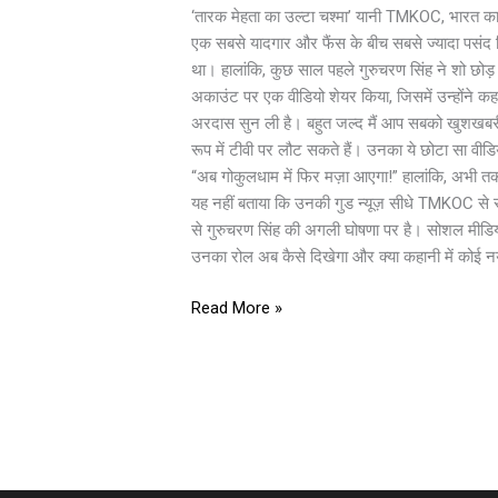
मेहता
‘तारक मेहता का उल्टा चश्मा’ यानी TMKOC, भारत का स
का
एक सबसे यादगार और फैंस के बीच सबसे ज्यादा पसंद कि
उल्टा
था। हालांकि, कुछ साल पहले गुरुचरण सिंह ने शो छोड़ 
चश्मा
अकाउंट पर एक वीडियो शेयर किया, जिसमें उन्होंने कहा क
में
अरदास सुन ली है। बहुत जल्द मैं आप सबको खुशखबरी दू
वापसी?
रूप में टीवी पर लौट सकते हैं। उनका ये छोटा सा वीड
गुरुचरण
“अब गोकुलधाम में फिर मज़ा आएगा!” हालांकि, अभी तक यह 
सिंह
यह नहीं बताया कि उनकी गुड न्यूज़ सीधे TMKOC से स
ने
से गुरुचरण सिंह की अगली घोषणा पर है। सोशल मीडिया
दी
उनका रोल अब कैसे दिखेगा और क्या कहानी में कोई न
बड़ी
गुड
Read More »
न्यूज़!