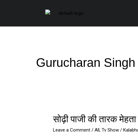
Skip
to
content
Gurucharan Singh
सोढ़ी
सोढ़ी पाजी की तारक मेहता क
पाजी
की
Leave a Comment
/
All
,
Tv Show
/
Kalabh
तारक