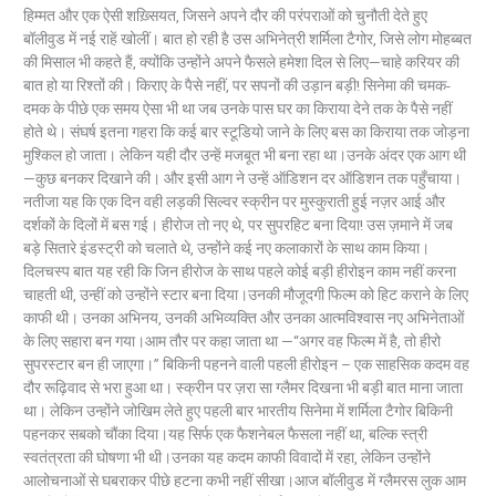
हिम्मत और एक ऐसी शख़्सियत, जिसने अपने दौर की परंपराओं को चुनौती देते हुए
बॉलीवुड में नई राहें खोलीं। बात हो रही है उस अभिनेत्री शर्मिला टैगोर, जिसे लोग मोहब्बत
की मिसाल भी कहते हैं, क्योंकि उन्होंने अपने फैसले हमेशा दिल से लिए—चाहे करियर की
बात हो या रिश्तों की। किराए के पैसे नहीं, पर सपनों की उड़ान बड़ी! सिनेमा की चमक-
दमक के पीछे एक समय ऐसा भी था जब उनके पास घर का किराया देने तक के पैसे नहीं
होते थे। संघर्ष इतना गहरा कि कई बार स्टूडियो जाने के लिए बस का किराया तक जोड़ना
मुश्किल हो जाता। लेकिन यही दौर उन्हें मजबूत भी बना रहा था।उनके अंदर एक आग थी
—कुछ बनकर दिखाने की। और इसी आग ने उन्हें ऑडिशन दर ऑडिशन तक पहुँचाया।
नतीजा यह कि एक दिन वही लड़की सिल्वर स्क्रीन पर मुस्कुराती हुई नज़र आई और
दर्शकों के दिलों में बस गई। हीरोज तो नए थे, पर सुपरहिट बना दिया! उस ज़माने में जब
बड़े सितारे इंडस्ट्री को चलाते थे, उन्होंने कई नए कलाकारों के साथ काम किया।
दिलचस्प बात यह रही कि जिन हीरोज के साथ पहले कोई बड़ी हीरोइन काम नहीं करना
चाहती थी, उन्हीं को उन्होंने स्टार बना दिया।उनकी मौजूदगी फिल्म को हिट कराने के लिए
काफी थी। उनका अभिनय, उनकी अभिव्यक्ति और उनका आत्मविश्वास नए अभिनेताओं
के लिए सहारा बन गया।आम तौर पर कहा जाता था —“अगर वह फिल्म में है, तो हीरो
सुपरस्टार बन ही जाएगा।” बिकिनी पहनने वाली पहली हीरोइन – एक साहसिक कदम वह
दौर रूढ़िवाद से भरा हुआ था। स्क्रीन पर ज़रा सा ग्लैमर दिखना भी बड़ी बात माना जाता
था। लेकिन उन्होंने जोखिम लेते हुए पहली बार भारतीय सिनेमा में शर्मिला टैगोर बिकिनी
पहनकर सबको चौंका दिया।यह सिर्फ एक फैशनेबल फैसला नहीं था, बल्कि स्त्री
स्वतंत्रता की घोषणा भी थी।उनका यह कदम काफी विवादों में रहा, लेकिन उन्होंने
आलोचनाओं से घबराकर पीछे हटना कभी नहीं सीखा।आज बॉलीवुड में ग्लैमरस लुक आम