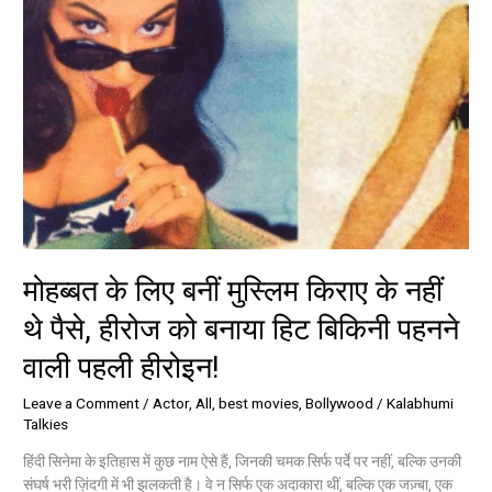
पैसे,
हीरोज
को
बनाया
हिट
बिकिनी
पहनने
वाली
पहली
हीरोइन!
मोहब्बत के लिए बनीं मुस्लिम किराए के नहीं
थे पैसे, हीरोज को बनाया हिट बिकिनी पहनने
वाली पहली हीरोइन!
Leave a Comment
/
Actor
,
All
,
best movies
,
Bollywood
/
Kalabhumi
Talkies
हिंदी सिनेमा के इतिहास में कुछ नाम ऐसे हैं, जिनकी चमक सिर्फ पर्दे पर नहीं, बल्कि उनकी
संघर्ष भरी ज़िंदगी में भी झलकती है। वे न सिर्फ एक अदाकारा थीं, बल्कि एक जज़्बा, एक