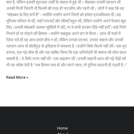
बात है, लेकिन इसकी शुरुआत उन्हीं के साहस से हुई थी। मोहब्बत उनकी पहचान थी
उनकी निजी जिंदगी भी फिल्मों की तरह ही नाटकीय और गहरी थी। लोगों ने कहा कि वह
“मोहब्बत के लिए बनी हैं”—क्योंकि उन्होंने अपने रिश्तों को हमेशा प्राथमिकता दी।वह
मुस्लिम परिवार से थीं, जहाँ परंपराएँ और सीमाएँ बहुत थीं, लेकिन उन्होंने अपने फैसले खुद
लिए।उनकी मोहब्बतें अक्सर सुर्खियों में रहीं, पर वे कभी डरकर पीछे नहीं हटीं।चाहे रिश्ते
निभाने हों या तोड़ने की हिम्मत—उन्होंने सबकुछ अपने ढंग से किया। आज भी यादों में
ज़िंदा भले ही वह आज हमारे बीच न हों, लेकिन उनका प्रभाव, उनका साहस और उनकी
पहचान आज भी बॉलीवुड के इतिहास में चमकता है।उन्होंने सिर्फ फिल्में नहीं कीं—एक युग
बनाया, एक नई सोच दी और यह साबित किया कि एक अभिनेत्री भी समाज की सोच बदल
सकती है। वे सिर्फ स्टार नहीं थीं—एक आइकन थीं।उनकी कहानी आज की नई पीढ़ी को
भी यह संदेश देती है:“जब हिम्मत सच हो और सपने साफ, तो दुनिया बदलनी ही पड़ती है।”
Read More »
Home