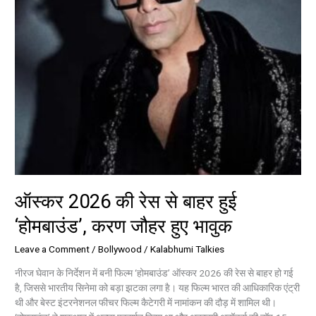
करण
जौहर
हुए
भावुक
ऑस्कर 2026 की रेस से बाहर हुई
‘होमबाउंड’, करण जौहर हुए भावुक
Leave a Comment
/
Bollywood
/
Kalabhumi Talkies
नीरज घेवान के निर्देशन में बनी फिल्म ‘होमबाउंड’ ऑस्कर 2026 की रेस से बाहर हो गई
है, जिससे भारतीय सिनेमा को बड़ा झटका लगा है। यह फिल्म भारत की आधिकारिक एंट्री
थी और बेस्ट इंटरनेशनल फीचर फिल्म कैटेगरी में नामांकन की दौड़ में शामिल थी।