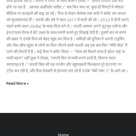
साफ झलक रही है। भारती ने पोस्ट के साथ कैप्शन लिखा — “हमारा परिवार अब चार
होने जा रहा है… आपका आशीर्वाद चाहिए।” बस फिर क्या था, कुछ ही मिनटों में सोशल
मीडिया पर बधाइयों की बाढ़ आ गई। फैंस से लेकर सेलेब्स तक सभी ने कमेंट कर कपल
को शुभकामनाएं दीं। भारती और हर्ष ने साल 2017 में शादी की थी। 2022 में दोनों अपने
पहले बच्चे लक्ष्य (Golla) के माता-पिता बने थे। भारती अक्सर अपने यूट्यूब व्लॉग्स और
इंस्टाग्राम रील्स में बेटे लक्ष्य के साथ मस्ती करते हुए दिखाई देती हैं।दूसरी बार मां बनने
की खबर ने उनके फैंस को बेहद खुश कर दिया है। कॉमेडी की दुनिया में अपनी टाइमिंग
और सेंस ऑफ ह्यूमर से लोगों का दिल जीतने वाली भारती अब एक बार फिर “मॉमी मोड” में
जाने की तैयारी में हैं। कई फैंस ने कमेंट किया — “गोला को मिलने वाला है छोटा भाई या
प्यारी बहन!” वहीं कुछ ने लिखा, “भारती फिर से मम्मी बनने वाली हैं, कितना प्यारा
सरप्राइज है।” भारती सिंह की यह तस्वीर और खुशखबरी फिलहाल पूरे इंटरनेट पर
ट्रेंड कर रही है, और फैंस बेसब्री से इंतजार कर रहे हैं उनके “बेबी नंबर 2” के आने का।
Read More »
Home