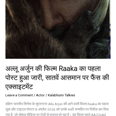
जारी,
सातवें
आसमान
पर
फैंस
की
एक्साइटमेंट
अल्लू अर्जुन की फिल्म Raaka का पहला
पोस्ट हुआ जारी, सातवें आसमान पर फैंस की
एक्साइटमेंट
Leave a Comment
/
Actor
/
Kalabhumi Talkies
दक्षिण भारतीय सिनेमा के सुपरस्टार Allu Arjun की आने वाली फिल्म Raaka का पहला
लुक और टाइटल पोस्टर 8 अप्रैल 2026 को उनके 44वें जन्मदिन पर रिलीज़ कर दिया
गया है, जो सोशल मीडिया पर तेजी से वायरल हो रहा है। यह फिल्म पहले AA22xA6