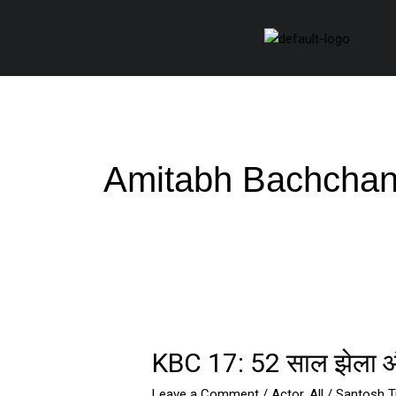
Skip
to
content
Amitabh Bachchan 
KBC
17:
KBC 17: 52 साल झेला और
52
साल
Leave a Comment
/
Actor
,
All
/
Santosh Tr