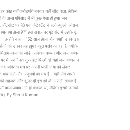
ी हर कोई यहाँ करोड़पति बनकर नहीं लौट पाता, लेकिन
के ताज़ा एपिसोड में भी कुछ ऐसा ही हुआ, जब
टसीट पर बैठे एक कंटेस्टेंट ने हल्के-फुल्के अंदाज
्या-क्या झेला है?” इस सवाल पर पूरे सेट में ठहाके गूंज
ा। उन्होंने कहा— “52 साल झेला और क्या!” उनके इस
कों को उनका यह ह्यूमर बहुत पसंद आ रहा है, क्योंकि
। अमिताभ-जया की जोड़ी अमिताभ बच्चन और जया बच्चन
यर में अनगिनत सुपरहिट फिल्में दीं, वहीं जया बच्चन ने
 कि जब अमिताभ मंच पर अपनी पत्नी जया को लेकर
ल्कि भावनाओं और अनुभवों का मंच है। यहाँ लोग अपने
, उनकी सहजता और ह्यूमर ही इस शो की असली ताकत है।
या” वाला जवाब भले ही मजाक था, लेकिन इसमें उनकी
 कहना। By Shruti Kumari