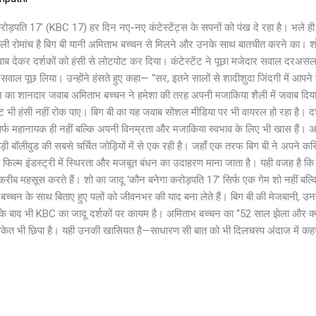
रोड़पति 17’ (KBC 17) हर दिन नए-नए कंटेस्टेंट्स के सपनों को पंख दे रहा है। भले ह
ली रोमांच है बिग बी यानी अमिताभ बच्चन से मिलने और उनके साथ बातचीत करने का। शो 
देकर दर्शकों को हंसी से लोटपोट कर दिया। कंटेस्टेंट ने पूछा मजेदार सवाल दरअसल, हॉ
 सवाल पूछ लिया। उन्होंने हंसते हुए कहा— “सर, इतने सालों से शादीशुदा जिंदगी में आपने क
चन का शानदार जवाब अमिताभ बच्चन ने हमेशा की तरह अपनी मजाकिया शैली में जवाब दिय
ंट भी हंसी नहीं रोक पाए। बिग बी का यह जवाब सोशल मीडिया पर भी वायरल हो रहा है। दर्श
र्फ महानायक ही नहीं बल्कि अपनी विनम्रता और मजाकिया स्वभाव के लिए भी खास हैं
ड़ी बॉलीवुड की सबसे चर्चित जोड़ियों में से एक रही है। जहाँ एक तरफ बिग बी ने अपने करि
ा फिल्म इंडस्ट्री में स्थिरता और मजबूत बंधन का उदाहरण माना जाता है। यही वजह है
ादा करीब महसूस करते हैं। शो का जादू ‘कौन बनेगा करोड़पति 17’ सिर्फ एक गेम शो नहीं ब
ाभ बच्चन के साथ बिताए हुए पलों को जीवनभर की याद बना लेते हैं। बिग बी की मेजबानी
 के बाद भी KBC का जादू दर्शकों पर कायम है। अमिताभ बच्चन का “52 साल झेला और क्
ा संकेत भी छिपा है। यही उनकी खासियत है—साधारण सी बात को भी दिलचस्प अंदाज में